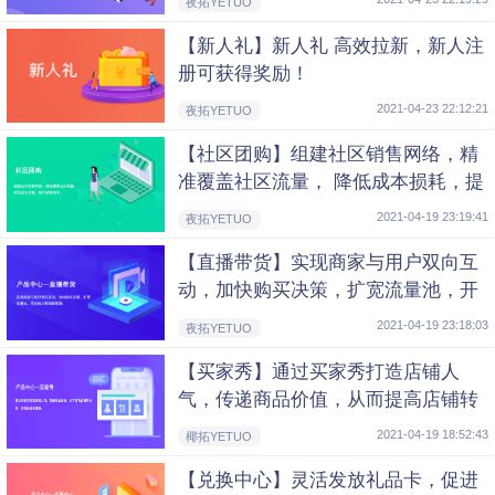
夜拓YETUO
【新人礼】新人礼 高效拉新，新人注
册可获得奖励！
2021-04-23 22:12:21
夜拓YETUO
【社区团购】组建社区销售网络，精
准覆盖社区流量， 降低成本损耗，提
升经营效率。
2021-04-19 23:19:41
夜拓YETUO
【直播带货】实现商家与用户双向互
动，加快购买决策，扩宽流量池，开
启 线上营销新局面。
2021-04-19 23:18:03
夜拓YETUO
【买家秀】通过买家秀打造店铺人
气，传递商品价值，从而提高店铺转
化率，实现低成本营销。
2021-04-19 18:52:43
椰拓YETUO
【兑换中心】灵活发放礼品卡，促进