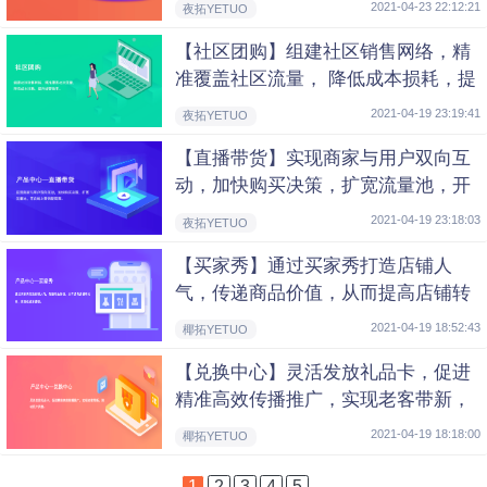
2021-04-23 22:12:21
夜拓YETUO
【社区团购】组建社区销售网络，精
准覆盖社区流量， 降低成本损耗，提
升经营效率。
2021-04-19 23:19:41
夜拓YETUO
【直播带货】实现商家与用户双向互
动，加快购买决策，扩宽流量池，开
启 线上营销新局面。
2021-04-19 23:18:03
夜拓YETUO
【买家秀】通过买家秀打造店铺人
气，传递商品价值，从而提高店铺转
化率，实现低成本营销。
2021-04-19 18:52:43
椰拓YETUO
【兑换中心】灵活发放礼品卡，促进
精准高效传播推广，实现老客带新，
推动用户消费
2021-04-19 18:18:00
椰拓YETUO
1
2
3
4
5