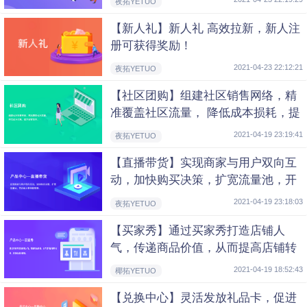
夜拓YETUO
【新人礼】新人礼 高效拉新，新人注
册可获得奖励！
2021-04-23 22:12:21
夜拓YETUO
【社区团购】组建社区销售网络，精
准覆盖社区流量， 降低成本损耗，提
升经营效率。
2021-04-19 23:19:41
夜拓YETUO
【直播带货】实现商家与用户双向互
动，加快购买决策，扩宽流量池，开
启 线上营销新局面。
2021-04-19 23:18:03
夜拓YETUO
【买家秀】通过买家秀打造店铺人
气，传递商品价值，从而提高店铺转
化率，实现低成本营销。
2021-04-19 18:52:43
椰拓YETUO
【兑换中心】灵活发放礼品卡，促进