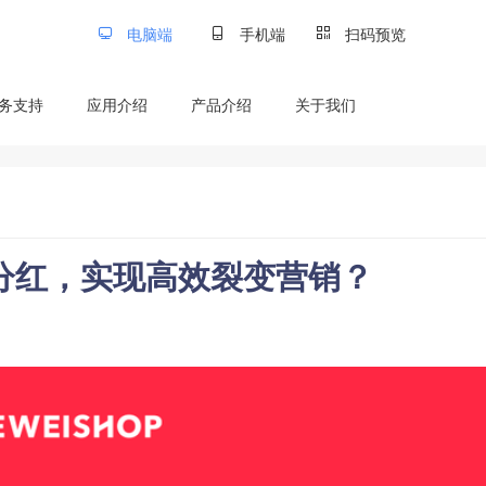
电脑端
手机端
扫码预览
务支持
应用介绍
产品介绍
关于我们
分红，实现高效裂变营销？