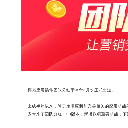
椰拓应用插件团队分红于今年4月份正式出道。
上线半年以来，除了定期更新和完善相关的应用功能
家带来了团队分红V2.0版本，新增数项重要功能，