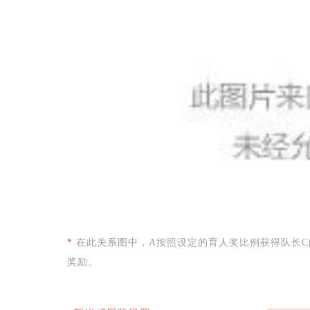
* 
在此关系图中，A按照设定的育人奖比例获得队长C
奖励。