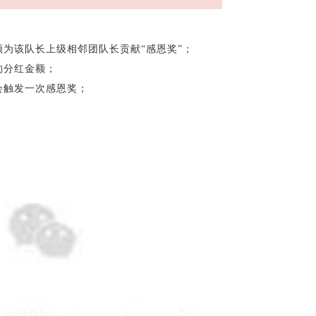
为该队长上级相邻团队长贡献“感恩奖”；
的分红金额；
会触发一次感恩奖；