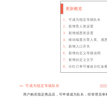
更新概览
1、
可成为指定等级队长
2、
新增育人奖设置
3、
新增感恩奖设置
4、
移动端显示育人奖、感
5、
新增入口开关
6、
新增自定义等级说明
7、
新增自定义文字
8、
分红订单可修改分红金
可成为指定等级队长
用户购买指定商品后，可申请成为队长，经管理员审