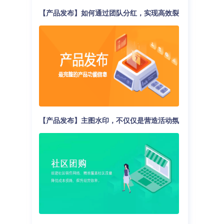
【产品发布】如何通过团队分红，实现高效裂
变营销？
【产品发布】主图水印，不仅仅是营造活动氛
围那么简单！