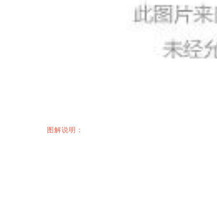
图解说明：