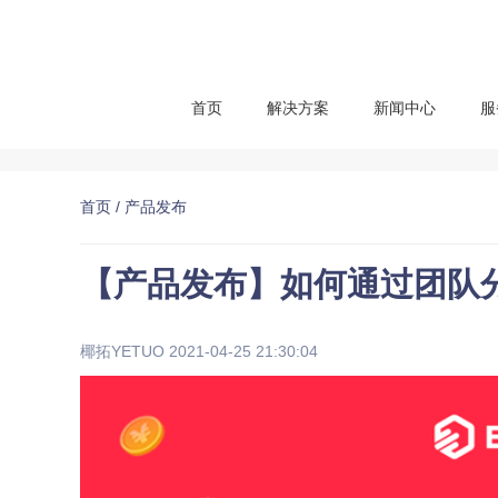
首页
解决方案
新闻中心
服
首页
/ 产品发布
【产品发布】如何通过团队
椰拓YETUO 2021-04-25 21:30:04